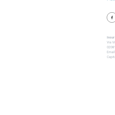
Insur
Via V
02081
Email
Capita