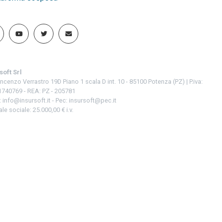
soft Srl
incenzo Verrastro 19D Piano 1 scala D int. 10 - 85100 Potenza (PZ) | P.iva:
740769 - REA: PZ - 205781
:
info@insursoft.it
- Pec:
insursoft@pec.it
le sociale: 25.000,00 € i.v.